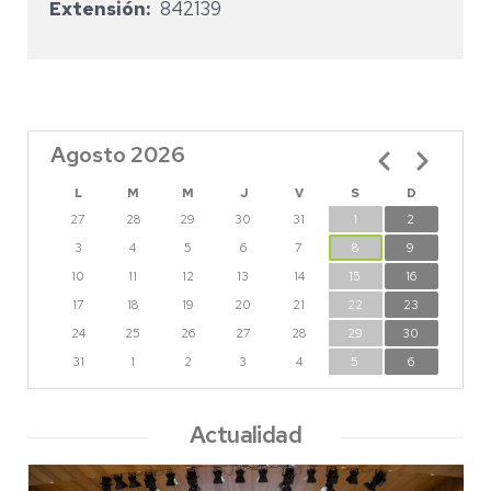
Extensión
842139
Agosto 2026
Paginación
L
M
M
J
V
S
D
27
28
29
30
31
1
2
3
4
5
6
7
8
9
10
11
12
13
14
15
16
17
18
19
20
21
22
23
24
25
26
27
28
29
30
31
1
2
3
4
5
6
Actualidad