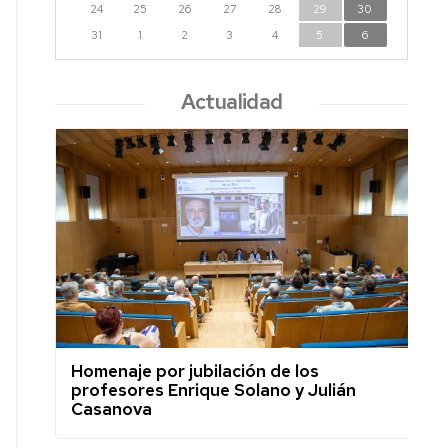
24
25
26
27
28
29
30
31
1
2
3
4
5
6
Actualidad
Homenaje por jubilación de los
profesores Enrique Solano y Julián
Casanova