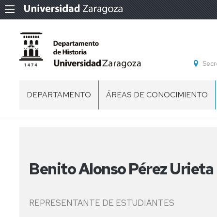
Secr
DEPARTAMENTO
ÁREAS DE CONOCIMIENTO
DIRECCIÓN
CIENCIAS
Y
TÉCNICAS
CONSEJO
HISTORIOGRÁFICAS
DE
DEPARTAMENTO
Benito Alonso Pérez Urieta
HISTORIA
MEDIEVAL
COMISIÓN
PERMANENTE
HISTORIA
REPRESENTANTE DE ESTUDIANTES
MODERNA
PERSONAL