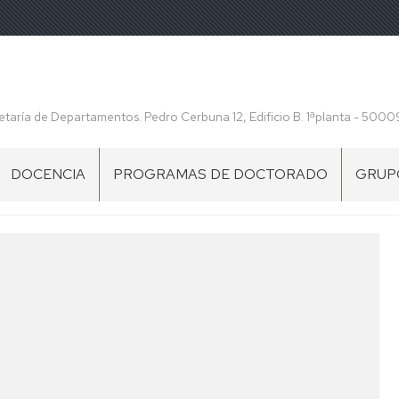
etaría de Departamentos. Pedro Cerbuna 12, Edificio B. 1ªplanta - 500
DOCENCIA
PROGRAMAS DE DOCTORADO
GRUPO
GRADOS
MASTER
UNIVERSITARIO