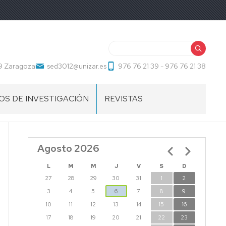
Buscar
09 Zaragoza
sed3012@unizar.es
976 76 21 39 - 976 76 21 38
S DE INVESTIGACIÓN
REVISTAS
Agosto 2026
Paginación
L
M
M
J
V
S
D
27
28
29
30
31
1
2
3
4
5
6
7
8
9
10
11
12
13
14
15
16
17
18
19
20
21
22
23