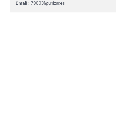
Email
798331@unizar.es
HISTORIA
CONTEMPORÁNEA
HISTORIA
DE
AMÉRICA