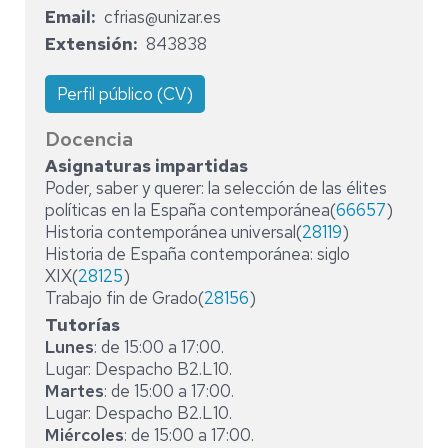
Email
cfrias@unizar.es
Extensión
843838
Perfil público (CV)
Docencia
Asignaturas impartidas
Poder, saber y querer: la selección de las élites
políticas en la España contemporánea(
66657
)
Historia contemporánea universal(
28119
)
Historia de España contemporánea: siglo
XIX(
28125
)
Trabajo fin de Grado(
28156
)
Tutorías
Lunes
: de 15:00 a 17:00.
Lugar: Despacho B2.L10.
Martes
: de 15:00 a 17:00.
Lugar: Despacho B2.L10.
Miércoles
: de 15:00 a 17:00.