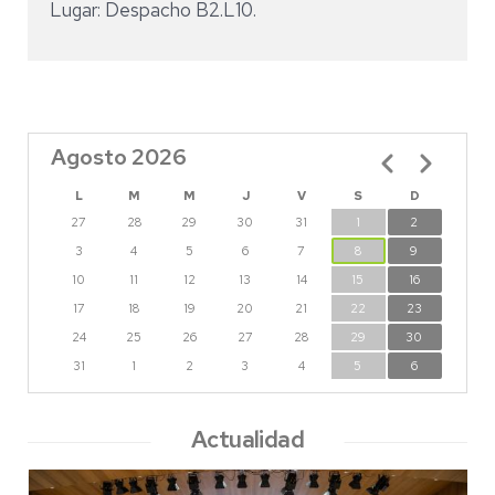
Lugar: Despacho B2.L10.
Agosto 2026
Paginación
L
M
M
J
V
S
D
27
28
29
30
31
1
2
3
4
5
6
7
8
9
10
11
12
13
14
15
16
17
18
19
20
21
22
23
24
25
26
27
28
29
30
31
1
2
3
4
5
6
Actualidad