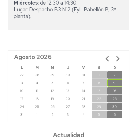
Miércoles
: de 12:30 a 14:30.
Lugar: Despacho B3 N12 (FyL Pabellón B, 3ª
planta).
Agosto 2026
Paginación
L
M
M
J
V
S
D
27
28
29
30
31
1
2
3
4
5
6
7
8
9
10
11
12
13
14
15
16
17
18
19
20
21
22
23
24
25
26
27
28
29
30
31
1
2
3
4
5
6
Actualidad