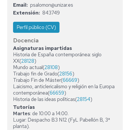
Email
psalomon@unizar.es
Extensión
843749
Perfil público (CV)
Docencia
Asignaturas impartidas
Historia de España contemporánea: siglo
XX(
28128
)
Mundo actual(
28108
)
Trabajo fin de Grado(
28156
)
Trabajo Fin de Máster(
66669
)
Laicismo, anticlericalismo y religión en la Europa
contemporánea(
66659
)
Historia de las ideas políticas(
28154
)
Tutorías
Martes
: de 10:00 a 14:00.
Lugar: Despacho B3 N12 (FyL Pabellón B, 3ª
planta).