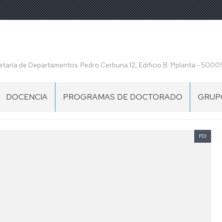
etaría de Departamentos. Pedro Cerbuna 12, Edificio B. 1ªplanta - 500
DOCENCIA
PROGRAMAS DE DOCTORADO
GRUPO
GRADOS
PDI
MASTER
UNIVERSITARIO