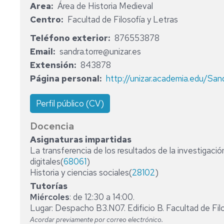
Area
Área de Historia Medieval
HISTORIA
CONTEMPORÁNEA
Centro
Facultad de Filosofía y Letras
HISTORIA
Teléfono exterior
876553878
DE
Email
sandra.torre@unizar.es
AMÉRICA
Extensión
843878
Página personal
http://unizar.academia.edu/San
Perfil público (CV)
Docencia
Asignaturas impartidas
La transferencia de los resultados de la investigació
digitales(
68061
)
Historia y ciencias sociales(
28102
)
Tutorías
Miércoles
: de 12:30 a 14:00.
Lugar: Despacho B3.N07. Edificio B. Facultad de Filo
Acordar previamente por correo electrónico.