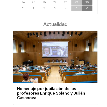
24
25
26
27
28
29
30
31
1
2
3
4
5
6
Actualidad
Homenaje por jubilación de los
profesores Enrique Solano y Julián
Casanova