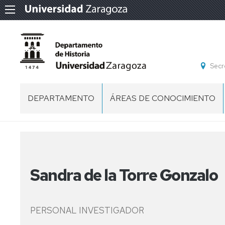
Secr
DEPARTAMENTO
ÁREAS DE CONOCIMIENTO
DIRECCIÓN
CIENCIAS
Y
TÉCNICAS
CONSEJO
HISTORIOGRÁFICAS
DE
DEPARTAMENTO
Sandra de la Torre Gonzalo
HISTORIA
MEDIEVAL
COMISIÓN
PERMANENTE
HISTORIA
PERSONAL INVESTIGADOR
MODERNA
PERSONAL