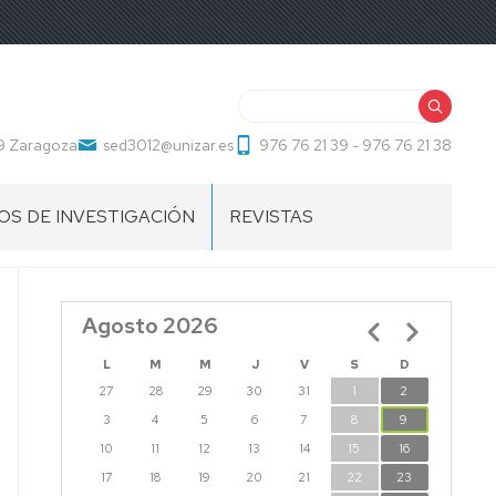
Buscar
09 Zaragoza
sed3012@unizar.es
976 76 21 39 - 976 76 21 38
S DE INVESTIGACIÓN
REVISTAS
Agosto 2026
Paginación
L
M
M
J
V
S
D
27
28
29
30
31
1
2
3
4
5
6
7
8
9
10
11
12
13
14
15
16
17
18
19
20
21
22
23