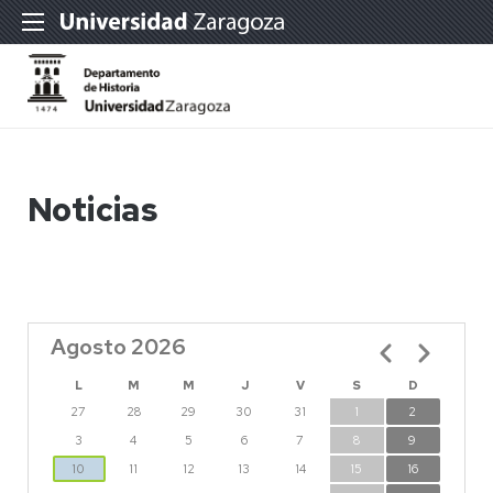
Noticias
Agosto 2026
Paginación
L
M
M
J
V
S
D
27
28
29
30
31
1
2
3
4
5
6
7
8
9
10
11
12
13
14
15
16