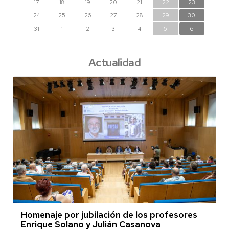
17
18
19
20
21
22
23
24
25
26
27
28
29
30
31
1
2
3
4
5
6
Actualidad
Homenaje por jubilación de los profesores
Enrique Solano y Julián Casanova