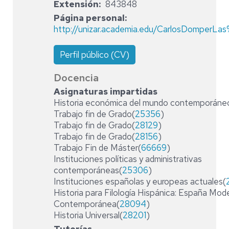
Extensión
843848
Página personal
http://unizar.academia.edu/CarlosDomperL
Perfil público (CV)
Docencia
Asignaturas impartidas
Historia económica del mundo contemporáne
Trabajo fin de Grado(
25356
)
Trabajo fin de Grado(
28129
)
Trabajo fin de Grado(
28156
)
Trabajo Fin de Máster(
66669
)
Instituciones políticas y administrativas
contemporáneas(
25306
)
Instituciones españolas y europeas actuales(
Historia para Filología Hispánica: España Mod
Contemporánea(
28094
)
Historia Universal(
28201
)