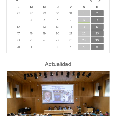
L
M
M
J
V
S
D
27
28
29
30
31
1
2
3
4
5
6
7
8
9
10
11
12
13
14
15
16
17
18
19
20
21
22
23
24
25
26
27
28
29
30
31
1
2
3
4
5
6
Actualidad