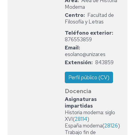
Area
Área de Historia
Moderna
Centro
Facultad de
Filosofía y Letras
Teléfono exterior
876553859
Email
esolano@unizar.es
Extensión
843859
Perfil público (CV)
Docencia
Asignaturas
impartidas
Historia moderna: siglo
XVI(
28114
)
España moderna(
28126
)
Trabajo fin de