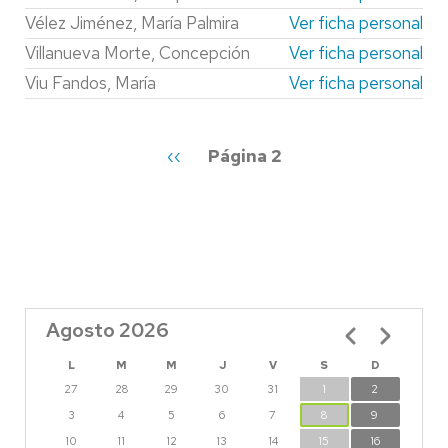
Vélez Jiménez, María Palmira
Ver ficha personal
Villanueva Morte, Concepción
Ver ficha personal
Viu Fandos, María
Ver ficha personal
Paginación
Página
‹‹
Página 2
anterior
Agosto 2026
Paginación
L
M
M
J
V
S
D
27
28
29
30
31
1
2
3
4
5
6
7
8
9
10
11
12
13
14
15
16