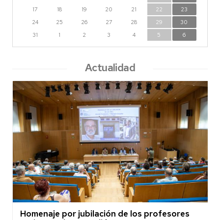
17
18
19
20
21
22
23
24
25
26
27
28
29
30
31
1
2
3
4
5
6
Actualidad
Homenaje por jubilación de los profesores